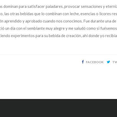
tas dominan para satisfacer paladares, provocar sensaciones y eterni
to, las otras bebidas que lo combinan con leche, esencias o licores re
ecién aprendido y aprobado cuando nos conocimos. Fue durante una de
ció un día con el semblante muy alegre y me saludó como si fuésemos
iendo experimentos para su bebida de creación, ahí donde yo recibía
FACEBOOK
TW