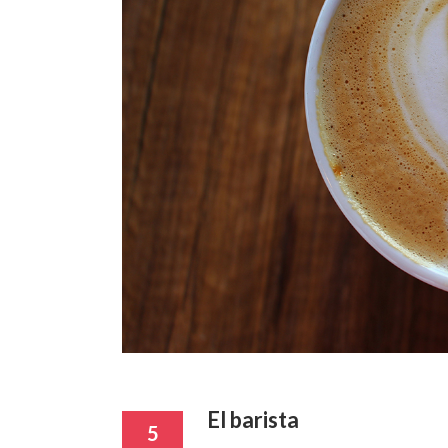
El barista
5