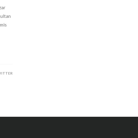
zar
sultan
 mis
ITTER