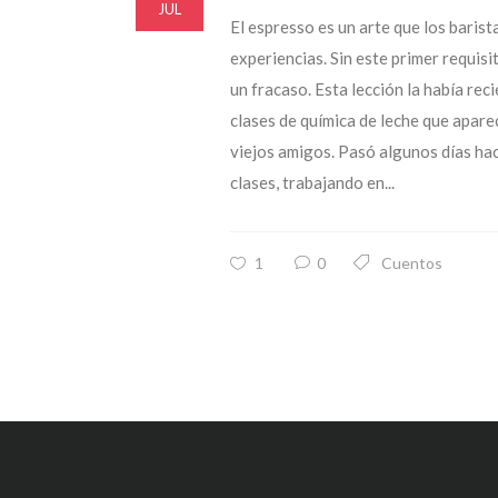
JUL
El espresso es un arte que los baris
experiencias. Sin este primer requisi
un fracaso. Esta lección la había r
clases de química de leche que apare
viejos amigos. Pasó algunos días hac
clases, trabajando en...
1
0
Cuentos