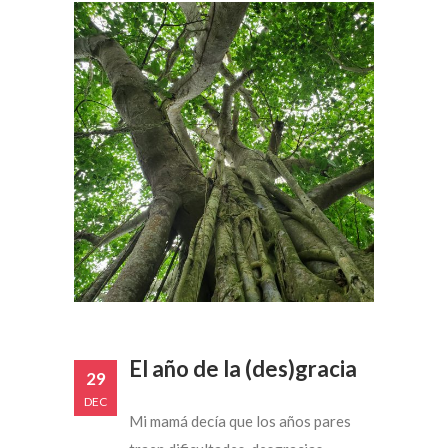
El año de la (des)gracia
29
DEC
Mi mamá decía que los años pares