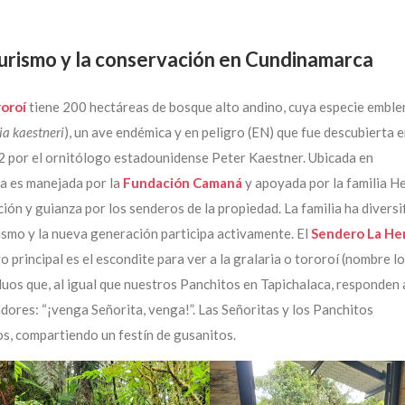
iturismo y la conservación en Cundinamarca
roroí
tiene 200 hectáreas de bosque alto andino, cuya especie emble
ia kaestneri
), un ave endémica y en peligro (EN) que fue descubierta 
2 por el ornitólogo estadounidense Peter Kaestner. Ubicada en
a es manejada por la
Fundación Camaná
y apoyada por la familia He
ción y guianza por los senderos de la propiedad. La familia ha diversi
ismo y la nueva generación participa activamente. El
Sendero La Her
 principal es el escondite para ver a la gralaria o tororoí (nombre lo
duos que, al igual que nuestros Panchitos en Tapichalaca, responden 
dores: “¡venga Señorita, venga!”. Las Señoritas y los Panchitos
s, compartiendo un festín de gusanitos.