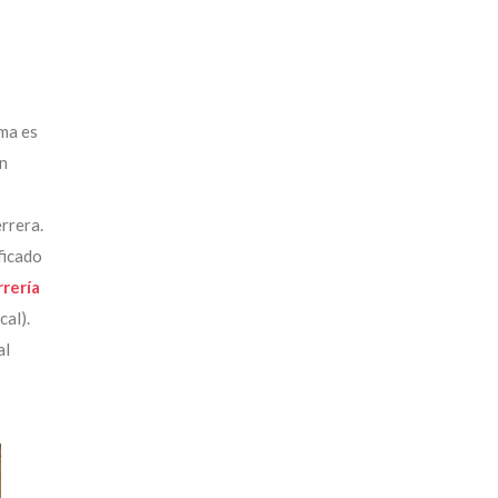
ma es
en
rrera.
ficado
rería
cal).
al