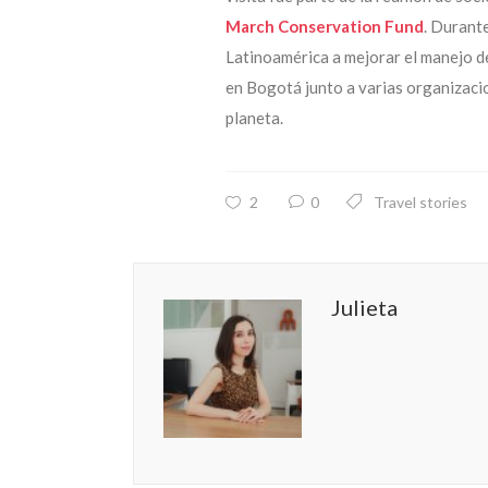
March Conservation Fund
. Durant
Latinoamérica a mejorar el manejo d
en Bogotá junto a varias organizaci
planeta.
2
0
Travel stories
Julieta