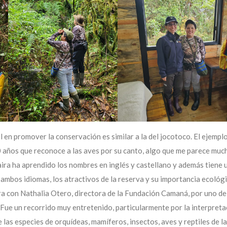
el en promover la conservación es similar a la del jocotoco. El ejempl
10 años que reconoce a las aves por su canto, algo que me parece mu
haira ha aprendido los nombres en inglés y castellano y además tiene 
n ambos idiomas, los atractivos de la reserva y su importancia ecológi
ra con Nathalia Otero, directora de la Fundación Camaná, por uno de
Fue un recorrido muy entretenido, particularmente por la interpreta
las especies de orquídeas, mamíferos, insectos, aves y reptiles de la