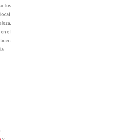
ar los
local
aleza.
 en el
l buen
la
a
y
y