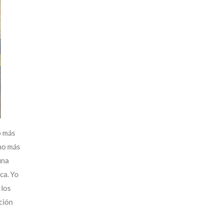
o más
cho más
una
ca. Yo
 los
ción