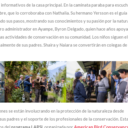
informativos de la casa principal. En la caminata paraba para escuch
re, que lo corroboraba con Nathalia. Su hermano Yersson es el guía 
endo sus pasos, mostrando sus conocimientos y su pasión por la natur
stro administrador en Ayampe, Byron Delgado, quien hace años apoya
as actividades de conservación en su comunidad. Los niños siguen e
ialmente de sus padres. Shaira y Naiara se convertirán en colegas de 
nes se están involucrando en la protección de la naturaleza desde
us padres y el soporte de los profesionales de la conservación. Est
ios del
programa LARSI
, organizada por
American Bird Conservanc