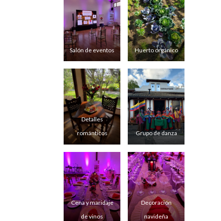
Salón de eventos
Huerto orgánico
Detalles
románticos
Grupo de danza
Cena y maridaje
Decoración
de vinos
navideña